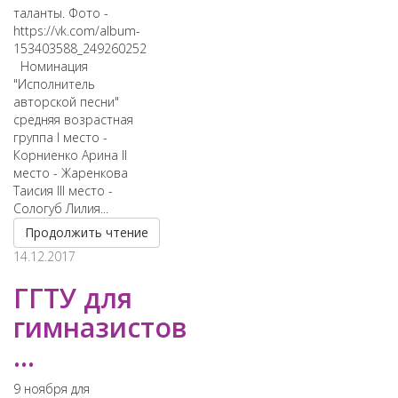
таланты. Фото -
https://vk.com/album-
153403588_249260252
Номинация
"Исполнитель
авторской песни"
средняя возрастная
группа I место -
Корниенко Арина II
место - Жаренкова
Таисия III место -
Сологуб Лилия...
Продолжить чтение
14.12.2017
ГГТУ для
гимназистов
...
9 ноября для