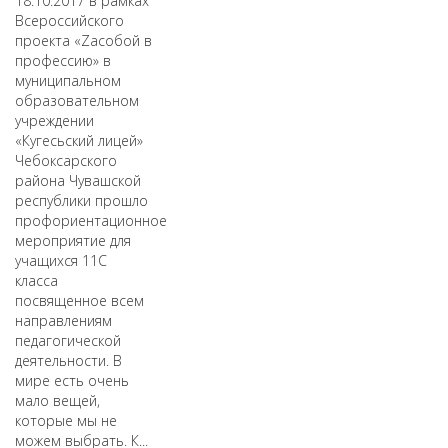
18.10.2017 в рамках
Всероссийского
проекта «Zасобой в
профессию» в
муниципальном
образовательном
учреждении
«Кугесьский лицей»
Чебоксарского
района Чувашской
республики прошло
профориентационное
мероприятие для
учащихся 11С
класса
посвященное всем
направлениям
педагогической
деятельности. В
мире есть очень
мало вещей,
которые мы не
можем выбрать. К...