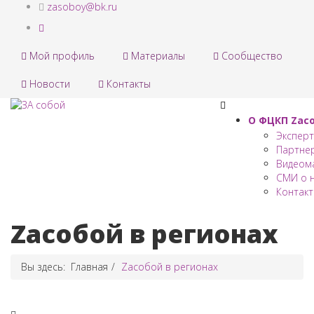
zasoboy@bk.ru
Мой профиль
Материалы
Сообщество
Новости
Контакты
О ФЦКП Zас
Экспер
Партне
Видеом
СМИ о 
Контак
Zaсобой в регионах
Вы здесь:
Главная
Zaсобой в регионах