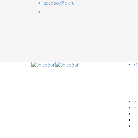
zasoboy@bk.ru
О
Z
Z