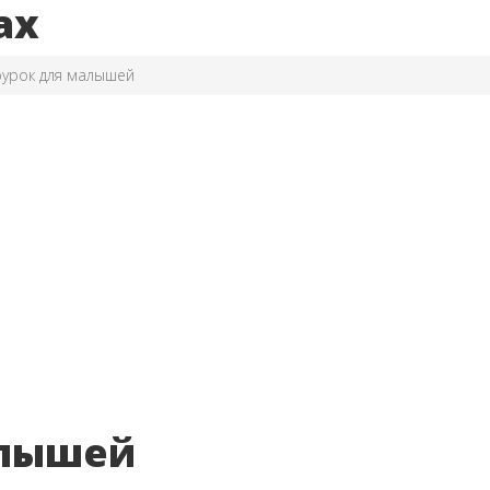
ах
урок для малышей
алышей