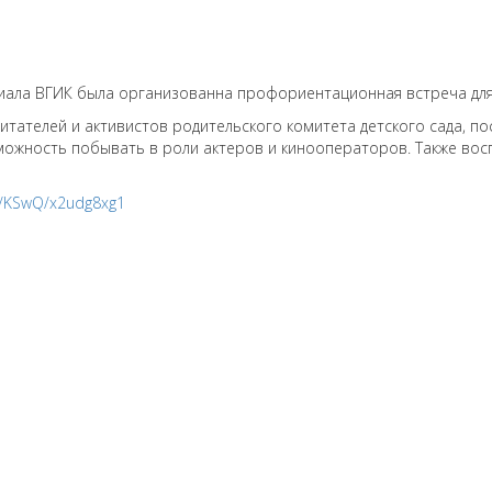
илиала ВГИК была организованна профориентационная встреча дл
тателей и активистов родительского комитета детского сада, по
зможность побывать в роли актеров и кинооператоров. Также во
ic/KSwQ/x2udg8xg1