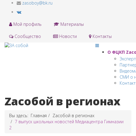
zasoboy@bk.ru
Мой профиль
Материалы
Сообщество
Новости
Контакты
О ФЦКП Zас
Экспер
Партне
Видеом
СМИ о 
Контак
Zaсобой в регионах
Вы здесь:
Главная
Zaсобой в регионах
7 выпуск школьных новостей Медиацентра Гимназии
2