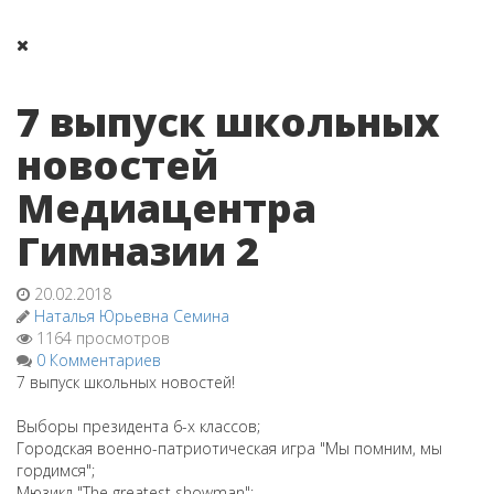
7 выпуск школьных
новостей
Медиацентра
Гимназии 2
20.02.2018
Наталья Юрьевна Семина
1164 просмотров
0 Комментариев
​7 выпуск школьных новостей!
Выборы президента 6-х классов;
Городская военно-патриотическая игра "Мы помним, мы
гордимся";
Мюзикл "The greatest showman";