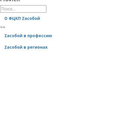
О ФЦКП Zасобой
Zacобой в профессию
Zaсобой в регионах