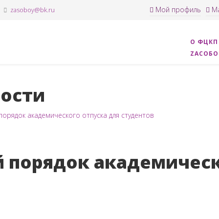
Мой профиль
Ма
zasoboy@bk.ru
О ФЦКП
ZАСОБ
ости
орядок академического отпуска для студентов
 порядок академическ