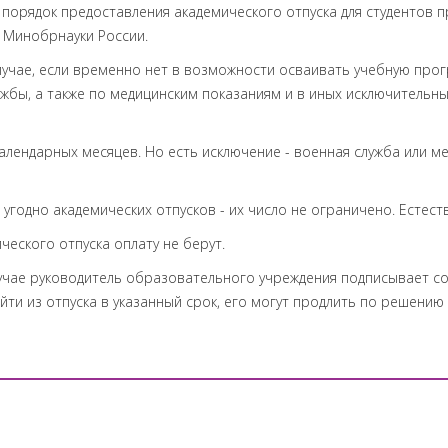
й порядок предоставления академического отпуска для студенто
 Минобрнауки России.
случае, если временно нет в возможности осваивать учебную прог
жбы, а также по медицинским показаниям и в иных исключительных
алендарных месяцев. Но есть исключение - военная служба или мед
 угодно академических отпусков - их число не ограничено. Естеств
ческого отпуска оплату не берут.
лучае руководитель образовательного учреждения подписывает с
йти из отпуска в указанный срок, его могут продлить по решению