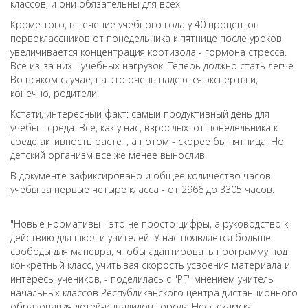
классов, и они обязательны для всех
Кроме того, в течение учебного года у 40 процентов
первоклассников от понедельника к пятнице после уроков
увеличивается концентрация кортизола - гормона стресса.
Все из-за них - учебных нагрузок. Теперь должно стать легче.
Во всяком случае, на это очень надеются эксперты и,
конечно, родители.
Кстати, интересный факт: самый продуктивный день для
учебы - среда. Все, как у нас, взрослых: от понедельника к
среде активность растет, а потом - скорее бы пятница. Но
детский организм все же менее вынослив.
В документе зафиксировано и общее количество часов
учебы за первые четыре класса - от 2966 до 3305 часов.
"Новые нормативы - это не просто цифры, а руководство к
действию для школ и учителей. У нас появляется больше
свободы для маневра, чтобы адаптировать программу под
конкретный класс, учитывая скорость усвоения материала и
интересы учеников, - поделилась с "РГ" мнением учитель
начальных классов Республиканского центра дистанционного
образования детей-инвалидов города Нефтекамска