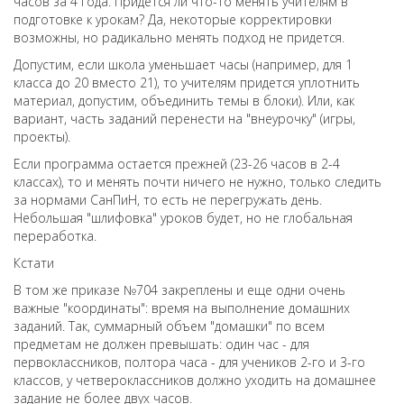
часов за 4 года. Придется ли что-то менять учителям в
подготовке к урокам? Да, некоторые корректировки
возможны, но радикально менять подход не придется.
Допустим, если школа уменьшает часы (например, для 1
класса до 20 вместо 21), то учителям придется уплотнить
материал, допустим, объединить темы в блоки). Или, как
вариант, часть заданий перенести на "внеурочку" (игры,
проекты).
Если программа остается прежней (23-26 часов в 2-4
классах), то и менять почти ничего не нужно, только следить
за нормами СанПиН, то есть не перегружать день.
Небольшая "шлифовка" уроков будет, но не глобальная
переработка.
Кстати
В том же приказе №704 закреплены и еще одни очень
важные "координаты": время на выполнение домашних
заданий. Так, суммарный объем "домашки" по всем
предметам не должен превышать: один час - для
первоклассников, полтора часа - для учеников 2-го и 3-го
классов, у четвероклассников должно уходить на домашнее
задание не более двух часов.