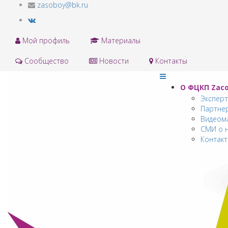
zasoboy@bk.ru
Мой профиль
Материалы
Сообщество
Новости
Контакты
О ФЦКП Zас
Экспер
Партне
Видеом
СМИ о 
Контак