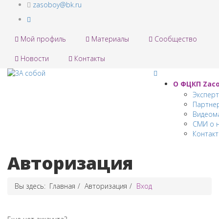
zasoboy@bk.ru
Мой профиль
Материалы
Сообщество
Новости
Контакты
О ФЦКП Zас
Экспер
Партне
Видеом
СМИ о 
Контак
Авторизация
Вы здесь:
Главная
Авторизация
Вход